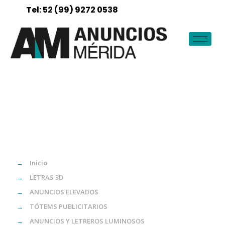
Tel: 52 (99) 9272 0538
→
Inicio
→
LETRAS 3D
→
ANUNCIOS ELEVADOS
→
TÓTEMS PUBLICITARIOS
→
ANUNCIOS Y LETREROS LUMINOSOS